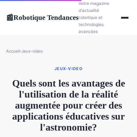
Votre magazine
d'actualité
Robotique Tendances
📰
robotique et
technologies
avancées
Accueil
›
Jeux-video
JEUX-VIDEO
Quels sont les avantages de
l'utilisation de la réalité
augmentée pour créer des
applications éducatives sur
l'astronomie?