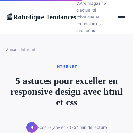
Votre magazine
d'actualité
Robotique Tendances
📰
robotique et
technologies
avancées
Accueil
›
Internet
INTERNET
5 astuces pour exceller en
responsive design avec html
et css
Rose
10 janvier 2025
7 min de lecture
R