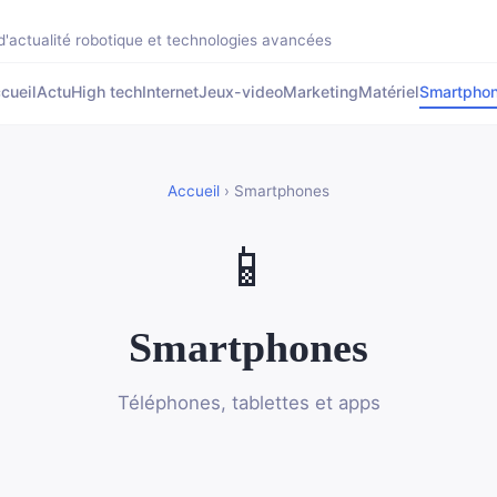
'actualité robotique et technologies avancées
cueil
Actu
High tech
Internet
Jeux-video
Marketing
Matériel
Smartpho
Accueil
› Smartphones
📱
Smartphones
Téléphones, tablettes et apps