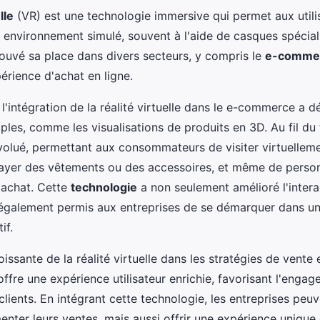
lle
(VR) est une technologie immersive qui permet aux utili
 environnement simulé, souvent à l'aide de casques spécial
rouvé sa place dans divers secteurs, y compris le
e-comme
érience d'achat en ligne.
l'intégration de la réalité virtuelle dans le e-commerce a 
ples, comme les visualisations de produits en 3D. Au fil du
volué, permettant aux consommateurs de visiter virtuellem
ayer des vêtements ou des accessoires, et même de person
'achat. Cette
technologie
a non seulement amélioré l'interac
 également permis aux entreprises de se démarquer dans u
if.
issante de la réalité virtuelle dans les stratégies de vente 
 offre une expérience utilisateur enrichie, favorisant l'engag
 clients. En intégrant cette technologie, les entreprises peu
nter leurs ventes, mais aussi offrir une expérience unique