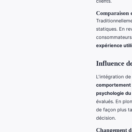
clients.
Comparaison en
Traditionnellem
statiques. En r
consommateurs so
expérience util
Influence de
L'intégration de
comportement 
psychologie d
évalués. En plo
de façon plus ta
décision.
Changement de