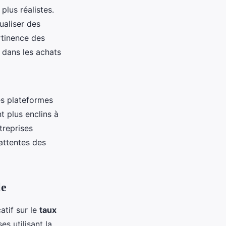
plus réalistes.
ualiser des
rtinence des
 dans les achats
es plateformes
 plus enclins à
treprises
attentes des
le
atif sur le
taux
es utilisant la