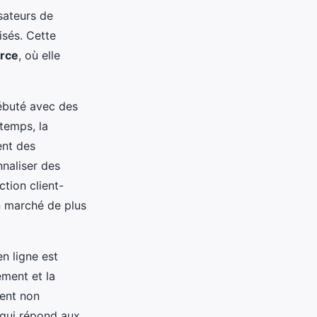
sateurs de
isés. Cette
rce
, où elle
débuté avec des
 temps, la
ent des
naliser des
tion client-
n marché de plus
en ligne est
ement et la
vent non
 qui répond aux