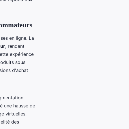
nsommateurs
ses en ligne. La
eur
, rendant
cette expérience
roduits sous
isions d'achat
ugmentation
vé une hausse de
e virtuelles.
délité des