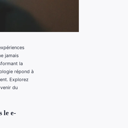
 expériences
e jamais
sformant la
nologie répond à
ent. Explorez
avenir du
 le e-