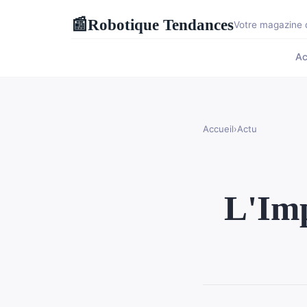
Robotique Tendances
📰
Votre magazine d
Ac
Accueil
›
Actu
L'Imp