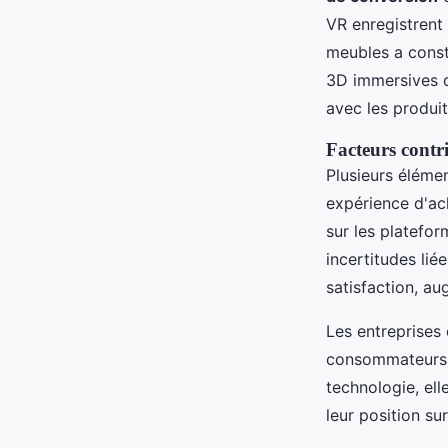
VR enregistrent
meubles a const
3D immersives d
avec les produit
Facteurs contr
Plusieurs éléme
expérience d'ach
sur les platefor
incertitudes lié
satisfaction, au
Les entreprises
consommateurs, 
technologie, el
leur position s