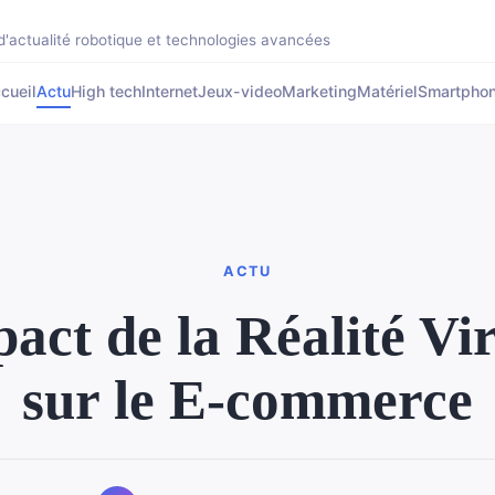
'actualité robotique et technologies avancées
cueil
Actu
High tech
Internet
Jeux-video
Marketing
Matériel
Smartpho
ACTU
act de la Réalité Vir
sur le E-commerce