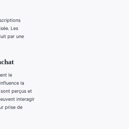
scriptions
isée. Les
uit par une
achat
nt le
nfluence la
 sont perçus et
euvent interagir
ur prise de